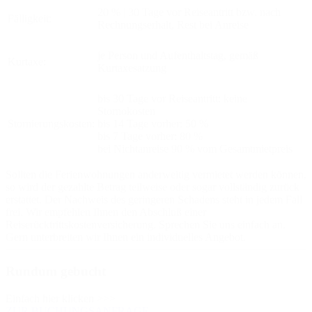
20 % | 30 Tage vor Reiseantritt bzw. nach
Fälligkeit:
Rechnungserhalt, Rest bei Anreise
je Person und Aufenthaltstag, gemäß
Kurtaxe:
Kurtaxesatzung
bis 30 Tage vor Reiseantritt: keine
Stornokosten
Stornierungskosten:
bis 14 Tage vorher: 50 %
bis 7 Tage vorher: 80 %
bei Nichtanreise 90 % vom Gesamtmietpreis
Sollten die Ferienwohnungen anderweitig vermietet werden können,
so wird der gezahlte Betrag teilweise oder sogar vollständig zurück
erstattet. Der Nachweis des geringeren Schadens steht in jedem Fall
frei. Wir empfehlen Ihnen den Abschluß einer
Reiserücktrittskostenversicherung. Sprechen Sie uns einfach an.
Gern unterbreiten wir Ihnen ein individuelles Angebot.
Rundum gebucht
Einfach hier klicken >>>
ZUR BUCHUNGSANFRAGE