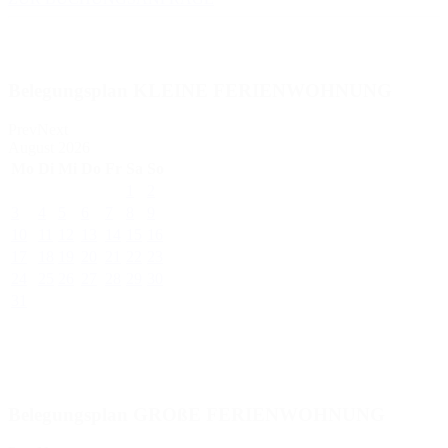
Belegungsplan KLEINE FERIENWOHNUNG
Prev
Next
August
2026
Mo
Di
Mi
Do
Fr
Sa
So
1
2
3
4
5
6
7
8
9
10
11
12
13
14
15
16
17
18
19
20
21
22
23
24
25
26
27
28
29
30
31
Belegungsplan GROßE FERIENWOHNUNG