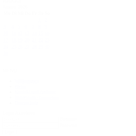
Prev
Next
August
2026
Mo
Di
Mi
Do
Fr
Sa
So
1
2
3
4
5
6
7
8
9
10
11
12
13
14
15
16
17
18
19
20
21
22
23
24
25
26
27
28
29
30
31
MENU
Willkommen
Preise
Kontakt und Anfrage
Impressum
/ Datenschutz
Datenschutz
Login Aktivieren
Benutzer
Passwort
Login